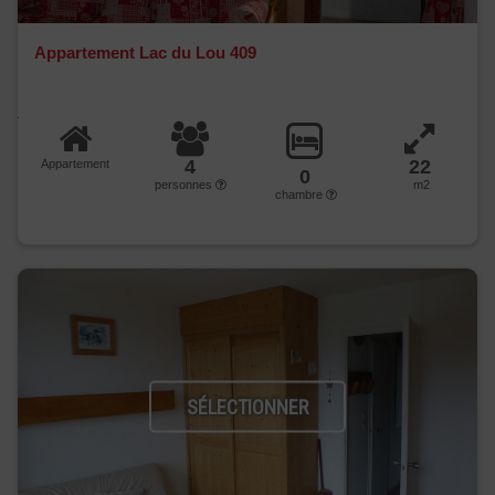
Appartement Lac du Lou 409
4
22
Appartement
0
personnes
m2
chambre
SÉLECTIONNER