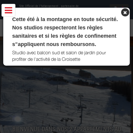
Site Officiel de l'hébergement
, partenaire de
Office de Tourisme Les Menuires
Cette été à la montagne en toute sécurité.
APPARTEMENT BLOCHOUSE - LA CROISETTE - LES MENUIRES
Nos studios respecteront les règles
sanitaires et si les règles de confinement
s"appliquent nous remboursons.
Studio avec balcon sud et salon de jardin pour
profiter de l'activité de la Croisette
BIENVENUE DANS NOS 2 APPARTEMENTS AU